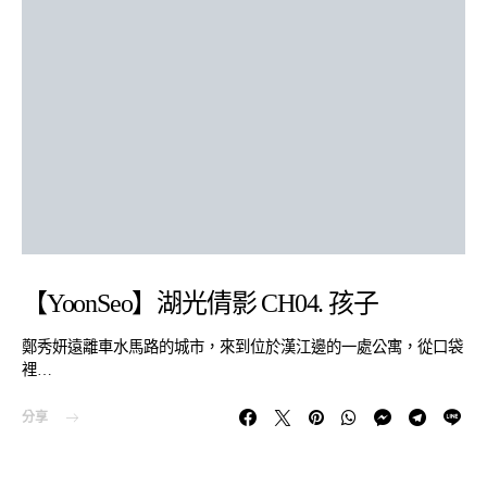
【YoonSeo】湖光倩影 CH04. 孩子
鄭秀妍遠離車水馬路的城市，來到位於漢江邊的一處公寓，從口袋
裡…
分享