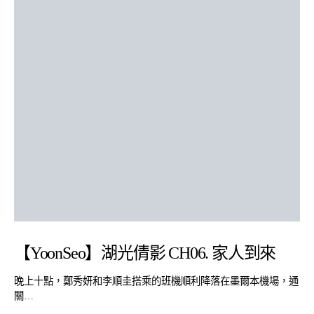
【YoonSeo】湖光倩影 CH06. 家人到來
晚上十點，鄭秀妍和李順圭搭乘的班機順利降落在墨爾本機場，通
關…