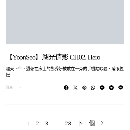
【YoonSeo】湖光倩影 CH02. Hero
隔天下午，還賴在床上的鄭秀妍被放在一旁的手機給吵醒，睡眼惺
忪…
分享
文
1
2
3
...
28
下一個