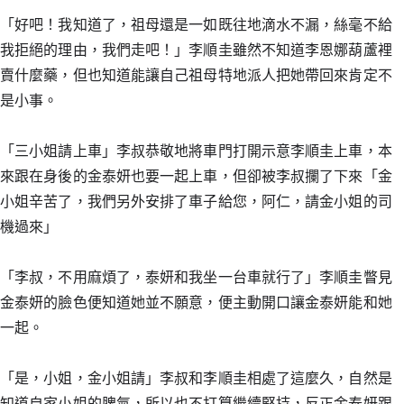
「好吧！我知道了，祖母還是一如既往地滴水不漏，絲毫不給
我拒絕的理由，我們走吧！」李順圭雖然不知道李恩娜葫蘆裡
賣什麼藥，但也知道能讓自己祖母特地派人把她帶回來肯定不
是小事。
「三小姐請上車」李叔恭敬地將車門打開示意李順圭上車，本
來跟在身後的金泰妍也要一起上車，但卻被李叔攔了下來「金
小姐辛苦了，我們另外安排了車子給您，阿仁，請金小姐的司
機過來」
「李叔，不用麻煩了，泰妍和我坐一台車就行了」李順圭瞥見
金泰妍的臉色便知道她並不願意，便主動開口讓金泰妍能和她
一起。
「是，小姐，金小姐請」李叔和李順圭相處了這麼久，自然是
知道自家小姐的脾氣，所以也不打算繼續堅持，反正金泰妍跟