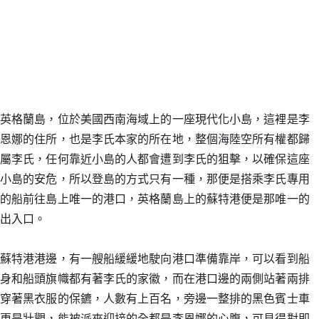
英格蘭島，位於美國西南海域上的一座現代化小島，這裡是李
恩娜的住所，也是李氏本家的所在地，整個海陸空所有權都歸
屬李氏，任何靠近小島的人都會遭到李氏的狙擊，以確保這座
小島的安危，所以登島的方式只有一種，那便是搭乘李氏專用
的船前往島上唯一的港口，英格蘭島上的蘇特港便是那唯一的
出入口。
蘇特港港邊，有一艘船緩緩地駛向港口準備靠岸，可以看到船
身和船頭旗幟都有著李氏的家徽，而在港口邊的兩側站著兩排
穿著黑衣服的保鑣，人數有上百名，旁邊一整排的黑色賓士車
更是壯觀，能被派來迎接的全都是李恩娜的心腹，可見得對即