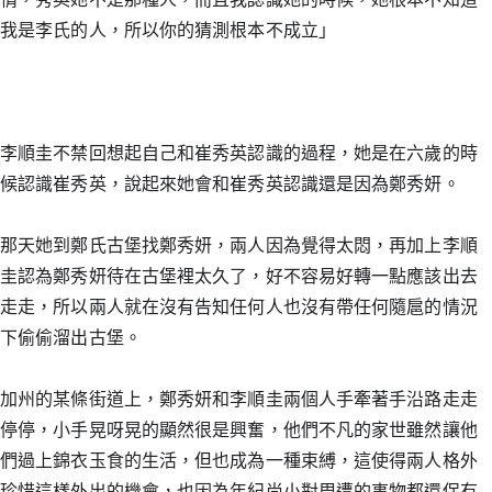
我是李氏的人，所以你的猜測根本不成立」
李順圭不禁回想起自己和崔秀英認識的過程，她是在六歲的時
候認識崔秀英，說起來她會和崔秀英認識還是因為鄭秀妍。
那天她到鄭氏古堡找鄭秀妍，兩人因為覺得太悶，再加上李順
圭認為鄭秀妍待在古堡裡太久了，好不容易好轉一點應該出去
走走，所以兩人就在沒有告知任何人也沒有帶任何隨扈的情況
下偷偷溜出古堡。
加州的某條街道上，鄭秀妍和李順圭兩個人手牽著手沿路走走
停停，小手晃呀晃的顯然很是興奮，他們不凡的家世雖然讓他
們過上錦衣玉食的生活，但也成為一種束縛，這使得兩人格外
珍惜這樣外出的機會，也因為年紀尚小對周遭的事物都還保有