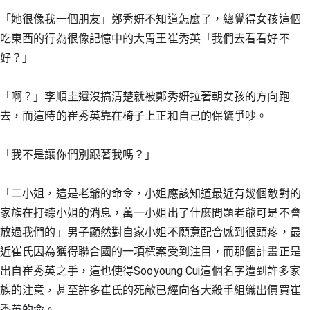
「她很像我一個朋友」鄭秀妍不知道怎麼了，總覺得女孩這個
吃東西的行為很像記憶中的大胃王崔秀英「我們去看看好不
好？」
「啊？」李順圭還沒搞清楚就被鄭秀妍拉著朝女孩的方向跑
去，而這時的崔秀英靠在椅子上正和自己的保鑣爭吵。
「我不是讓你們別跟著我嗎？」
「二小姐，這是老爺的命令，小姐應該知道最近有幾個敵對的
家族在打聽小姐的消息，萬一小姐出了什麼問題老爺可是不會
放過我們的」男子顯然對自家小姐不願意配合感到很頭疼，最
近崔氏因為獲得聯合國的一項標案受到注目，而那個計畫正是
出自崔秀英之手，這也使得Sooyoung Cui這個名字遭到許多家
族的注意，甚至許多崔氏的死敵已經向各大殺手組織出價買崔
秀英的命。