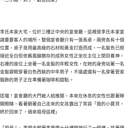
李氏本家大宅，位於三樓正中央的宴會廳，這裡是李氏本家宴
請重要客人的場所，整個宴會廳只有一張長桌，兩旁各有十個
位置，桌子是用最高級的石材和黃金打造而成，一名髮色已經
接近全白但依舊風韻猶存的成熟女性正坐在主位上閉目養神，
右邊的座位上坐著一名金髮的年輕女性，在她的身旁站著一名
金髮碧眼穿著白色西裝的中年男子，不遠處還有一名穿著管家
服飾的男子正在準備著咖啡和甜點。
匡噹！宴會廳的大門被人給推開，本來在休息的女性也跟著睜
開眼睛，看著朝著自己走來的女孩露出了笑容「我的小寶貝，
終於回來了，過來祖母這裡」
「祖母！」李順圭朝著李恩娜十分禮貌地行了一個禮，接著便