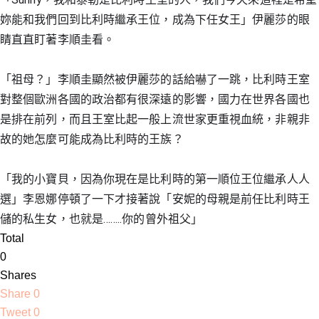
妳能和我們回到比利時繼承王位，成為下任女王」伊麗莎的眼
睛直直盯著李順圭看。
「祖母？」李順圭顯然被伊麗莎的話給嚇了一跳，比利時王室
對整個歐洲各國的政治都有很深遠的影響，國力在世界各國也
是排在前列，而且王室比起一般上流世家更重視血統，非親非
故的她怎麼可能成為比利時的王族？
「我的小寶貝，因為你現在是比利時的第一順位王位繼承人人
選」李恩娜停頓了一下才接著說「安妮的母親是前任比利時王
儲的私生女，也就是……..你的曾外祖父」
Total
0
Shares
Share
0
Tweet
0