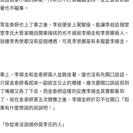
著也不礙事。
等金泰妍也上了車之後，李叔便坐上駕駛座，能讓李叔這個堂
堂李氏大管家親自開車接送的也不過就李順圭和李恩娜兩人，
就連李秀榮都沒有這個禮遇，可見李恩娜是有多寵愛李順圭。
車上，李順圭和金泰妍兩人並肩坐著，誰也沒有先開口說話，
只是金泰妍看起來一副欲言又止的模樣，幾次要開口說話但到
了嘴邊又吞了下去，而金泰妍這樣的反應李順圭其實都看到
了，就在金泰妍第五次猶豫之後，李順圭終於忍不住開口「如
果有什麼想說的就說吧！」
「你從來沒說過你是李氏的人」