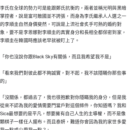
李氏在全球的勢力可是能跟鄭氏抗衡的，兩者並稱光明與黑暗
掌控者，說是富可敵國並不誇張，而身為李氏繼承人人選之一
的李順圭自然身價斐然，可說是上流社會炙手可熱的婚約對
象，要不是李恩娜對李順圭的真實身分和長相全都保密到家，
李順圭在韓國時應該老早就被盯上了。
「你也沒說你跟Black Sky有關係，而且我希望我不是」
「看來我們對彼此都不夠誠實，對不起，我不該隱瞞你那些事
的」
「沒關係，都過去了，我也很抱歉對你隱瞞我的身分，但是我
從來不認為我的愛情需要門當戶對這個條件，你知道嗎？我和
Sica最想要的是平凡，想要擁有自己人生的主導權，而不是像
顆棋子一樣任人擺布。而且泰妍，難道你會因為我的家世多愛
我一點或少愛我一點？」