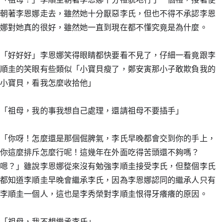
朝著李恩娜走去，雖然她十分厭惡李氏，但也不得不承認李恩
娜對她真的很好，雖然她一直到現在都不懂究竟是為什麼。
「好好好」李恩娜笑得眼睛都快要看不見了，仔細一看竟跟李
順圭的笑眼有些類似「小寶貝瘦了，鄭安寅那小子敢欺負我的
小寶貝，看我怎麼收拾他」
「祖母，我的事我想自己處理，還請祖母不要插手」
「你呀！怎麼還是那個倔脾氣，李氏早晚都會交到你的手上，
你這麼排斥怎麼行呢！這幾年在外面吃得苦頭還不夠嗎？
嗯？」雖說李恩娜從來沒有勉強李順圭接受李氏，但整個李氏
都知道李順圭早晚會繼承李氏，因為李恩娜認同的繼承人只有
李順圭一個人，這也是李秀榮對李順圭恨得牙癢癢的原因。
「祖母，我不想繼承李氏」