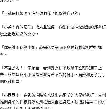
「不就是打架嗎？沒有你們我也能保護自己的」
「小英！真的是你」故人重逢讓一向沒什麼情緒波動的鄭秀妍
臉上出現明顯的開心。
「你是誰！保護小姐」說完話男子毫不猶豫就對著鄭秀妍揮
拳。
「不准動她！」李順圭一看到鄭秀妍被攻擊了立刻就迎了上
去，雖然年紀小小但是已經有著不錯的身手，竟然和男子打了
個旗鼓相當。
「小西西！」崔秀英這時候也認出來眼前的人是鄭秀妍，立刻
推開身前的保鑣將鄭秀妍拉過來自己身邊，隨後對著男子的方
向大喊「住手！她是我的朋友」