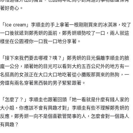
著好奇心。
「Ice cream」李順圭的手上拿著一根剛剛買來的冰淇淋，咬了
一口後就遞到鄭秀妍的面前，鄭秀妍順勢咬了一口，兩人就這
樣坐在公園裡你一口我一口地分享著。
「接下來我們要去哪裡？咦？」鄭秀妍的目光偏離李順圭的臉
龐一公分，順著她的目光可以看到大約五百公尺外的地方有一
名挺高的女孩正在大口大口地吃著從小攤販那買來的熱狗，一
旁還有兩名穿著黑西裝的男子緊緊跟著。
「怎麼了？」李順圭也跟著回頭「她一看就是什麼有錢人家的
大小姐，你應該不會有興趣才對」李順圭有些不理解鄭秀妍的
反應，鄭秀妍一向不是個喜歡管閒事的人，怎麼會對一個路人
有興趣？