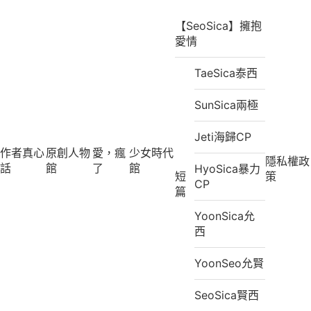
【SeoSica】擁抱
愛情
TaeSica泰西
SunSica兩極
Jeti海歸CP
作者真心
原創人物
愛，瘋
少女時代
隱私權政
話
館
了
館
HyoSica暴力
短
策
CP
篇
YoonSica允
西
YoonSeo允賢
SeoSica賢西