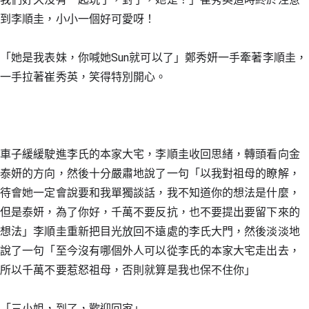
到李順圭，小小一個好可愛呀！
「她是我表妹，你喊她Sun就可以了」鄭秀妍一手牽著李順圭，
一手拉著崔秀英，笑得特別開心。
車子緩緩駛進李氏的本家大宅，李順圭收回思緒，轉頭看向金
泰妍的方向，然後十分嚴肅地說了一句「以我對祖母的瞭解，
待會她一定會說要和我單獨談話，我不知道你的想法是什麼，
但是泰妍，為了你好，千萬不要反抗，也不要提出要留下來的
想法」李順圭重新把目光放回不遠處的李氏大門，然後淡淡地
說了一句「至今沒有哪個外人可以從李氏的本家大宅走出去，
所以千萬不要惹怒祖母，否則就算是我也保不住你」
「三小姐，到了，歡迎回家」