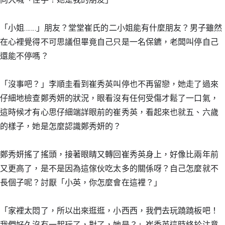
「小姐…….」朋友？堂堂崔氏的二小姐能有什麼朋友？男子雖然
在心裡覺得不可思議但畢竟自己只是一名保鑣，老闆叫停自己
還能不停嗎？
「沒事吧？」李順圭看到崔秀英叫停也不再留戀，她走了過來
仔細地檢查鄭秀妍的狀況，眼看沒有任何受傷才鬆了一口氣，
這時候才有心思仔細端詳眼前的崔秀英，看起來也就五、六歲
的樣子，她是怎麼認識鄭秀妍的？
鄭秀妍搖了搖頭，接著眼睛又轉回崔秀英身上，好像比兩年前
又更高了，是不是因為這傢伙吃太多的關係呀？自己怎麼就不
長個子呢？討厭「小英，你怎麼會在這裡？」
「家裡太悶了，所以出來逛逛，小西西，我們去玩蹺蹺板吧！
我們好久沒有一起玩了，對了，她是？」崔秀英這時終於注意