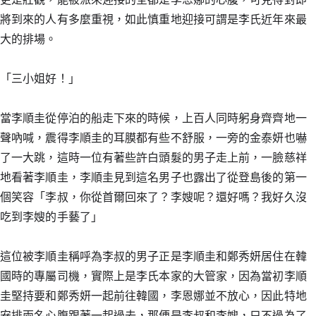
將到來的人有多麼重視，如此慎重地迎接可謂是李氏近年來最
大的排場。
「三小姐好！」
當李順圭從停泊的船走下來的時候，上百人同時躬身齊齊地一
聲吶喊，震得李順圭的耳膜都有些不舒服，一旁的金泰妍也嚇
了一大跳，這時一位有著些許白頭髮的男子走上前，一臉慈祥
地看著李順圭，李順圭見到這名男子也露出了從登島後的第一
個笑容「李叔，你從首爾回來了？李嫂呢？還好嗎？我好久沒
吃到李嫂的手藝了」
這位被李順圭稱呼為李叔的男子正是李順圭和鄭秀妍居住在韓
國時的專屬司機，實際上是李氏本家的大管家，因為當初李順
圭堅持要和鄭秀妍一起前往韓國，李恩娜並不放心，因此特地
安排兩名心腹跟著一起過去，那便是李叔和李嫂，只不過為了