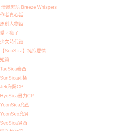
清風絮語 Breeze Whispers
作者真心話
原創人物館
愛，瘋了
少女時代館
【SeoSica】擁抱愛情
短篇
TaeSica泰西
SunSica兩極
Jeti海歸CP
HyoSica暴力CP
YoonSica允西
YoonSeo允賢
SeoSica賢西