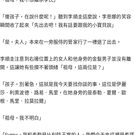
「傻孩子，在說什麼呢！」聽到李順圭這麼說，李恩娜的笑容
瞬間收了起來「先出去吧！我有話要跟我的小寶貝說」
「是，夫人」本來在一旁服侍的管家行了一禮退了出去。
李順圭注意到右邊位置上的女人和他身旁的金髮男子並沒有離
開，這讓她有些摸不著頭緒「祖母，這兩位是？」
「孩子，別著急，這就是我今天要找你談的事，這位是伊麗
莎．利奧波德．路易．馬里，在她身旁的是泰勒．夏爾．歐
根．馬里．拉莫拉爾」
「祖母，我不明白」
「Sunny，我和泰勒是比利時王室的人，我們今天來這裡是希望